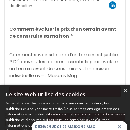
Publié le 23-02-2026 par Alexia Roux, Assistante
de direction
Comment évaluer le prix d’un terrain avant
de construire sa maison ?
Comment savoir si le prix d’un terrain est justifié
? Découvrez les critères essentiels pour évaluer
un terrain avant de construire votre maison
individuelle avec Maisons Mag.
×
CONSULTER L'ARTICLE
Ce site Web utilise des cookies
Nous utilisons des cookies pour personnaliser le contenu, les
publicités et analyser notre trafic. Nous partageons également des
informations sur votre utilisation de notre site avec nos partenaires de
publicité et d'analyse qui peuvent les combiner avec d'autres
informations que vous leur avez fournies ou qu'ils ont collectées lors
BIENVENUE CHEZ MAISONS MAG