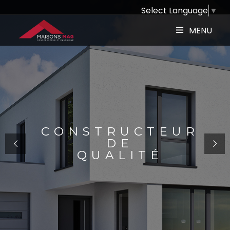
Select Language
▼
MENU
C
O
N
S
T
R
U
C
T
E
U
R
D
E
Q
U
A
L
I
T
É