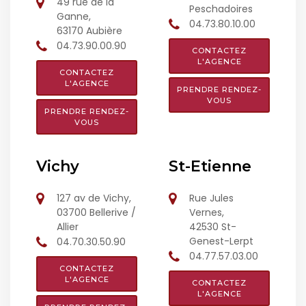
49 rue de la
Peschadoires
Ganne,
04.73.80.10.00
63170 Aubière
04.73.90.00.90
CONTACTEZ
L'AGENCE
CONTACTEZ
L'AGENCE
PRENDRE RENDEZ-
VOUS
PRENDRE RENDEZ-
VOUS
Vichy
St-Etienne
127 av de Vichy,
Rue Jules
03700 Bellerive /
Vernes,
Allier
42530 St-
Genest-Lerpt
04.70.30.50.90
04.77.57.03.00
CONTACTEZ
L'AGENCE
CONTACTEZ
L'AGENCE