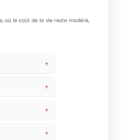
ve, où le coût de la vie reste modéré,
+
 de 200 m² à partir de
gets.
+
ors. Chaque projet est
+
 du projet.
+