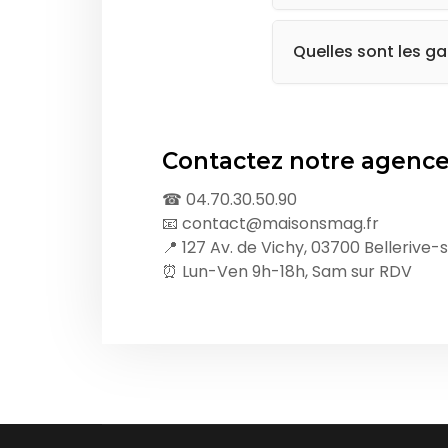
Oui ! Notre équipe dis
cherchons aussi pour v
Quelles sont les ga
Nous sommes assurés 
dommages-ouvrage in
Contactez notre agence 
☎ 04.70.30.50.90
📧 contact@maisonsmag.fr
📍 127 Av. de Vichy, 03700 Bellerive-s
⏰ Lun-Ven 9h-18h, Sam sur RDV