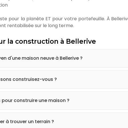
tion
ste pour la planète ET pour votre portefeuille. À Belleri
t rentabilisée sur le long terme.
r la construction à Bellerive
yen d'une maison neuve à Bellerive ?
surface et des finitions, mais nous proposons des maisons
 + construction). Nous adaptons nos offres à tous les bud
isons construisez-vous ?
s, modernes, traditionnelles, bungalows PMR, villas seni
 envies.
pour construire une maison ?
néralement, selon la saison de démarrage et la complexité
r à trouver un terrain ?