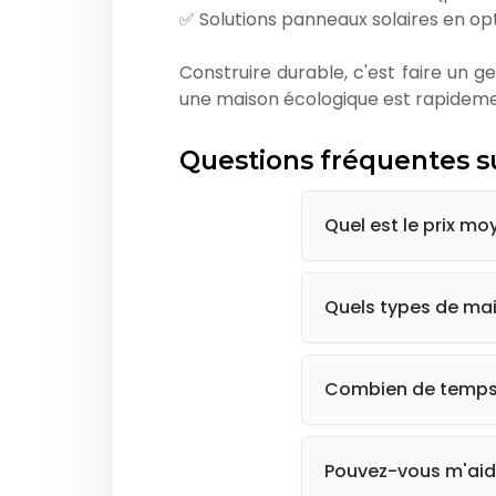
✅ Solutions panneaux solaires en op
Construire durable, c'est faire un ge
une maison écologique est rapidemen
Questions fréquentes su
Quel est le prix mo
Le prix dépend de la 
320 000€ TTC (terrain
Quels types de ma
Maisons contemporaine
unique et adapté à vos
Combien de temps 
Entre 12 et 18 mois gé
Pouvez-vous m'aide