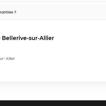
pose d'un réseau important de terrains disponibles à Bell
ous si vous avez des envies précises.
ranties ?
par nos partenaires UNIVIA. Garantie décennale sur l
cluse.
Bellerive-sur-Allier
ur-Allier