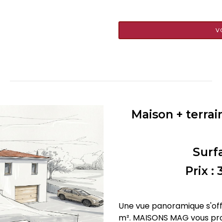
V
Maison + terrai
Surf
Prix :
Une vue panoramique s'off
m². MAISONS MAG vous pro