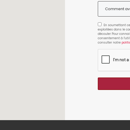
En soumettant ce 
exploitées dans le c
découler Pour connait
consentement à l'util
consulter notre
polit