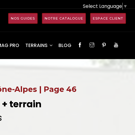
Select Language
▼
NOS GUIDES
NOTRE CATALOGUE
ESPACE CLIENT
MAG PRO
TERRAINS
BLOG
ne-Alpes | Page 46
+ terrain
s