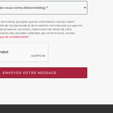
formulaire, j'accepte que les informations saisies soient
adre de ma demande et de la relation commerciale qui peut en
re et exercer vos droits, notamment de retrait de votre
isation des données collectées par ce formulaire, veuillez
ique de confidentialité
*
ENVOYER VOTRE MESSAGE