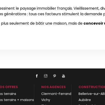
nent le paysage immobilier français. Vieillissement, diver
es générations : tous ces facteurs stimulent la demande po
git plus seulement de bâtir une maison, mais de
concevoir 
OS OFFRES
NOS AGENCES
CONSTRUCTIO
os terrains
Clermont-Ferrand
Bellerive-sur-All
os terrains + maisons
Vichy
Aubière