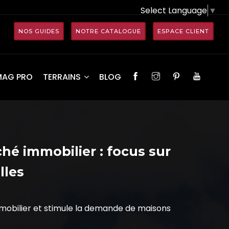
Select Language
▼
NOS GUIDES
NOTRE CATALOGUE
ESPACE CLIENT
MAG PRO
TERRAINS
BLOG
é immobilier : focus sur
lles
obilier et stimule la demande de maisons