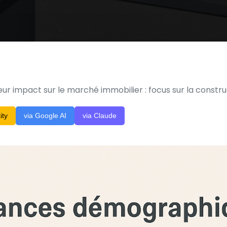
r impact sur le marché immobilier : focus sur la construc
ity
via Google AI
via Claude