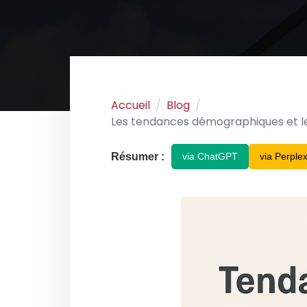
Accueil
Blog
Les tendances démographiques et leu
Résumer :
via ChatGPT
via Perplex